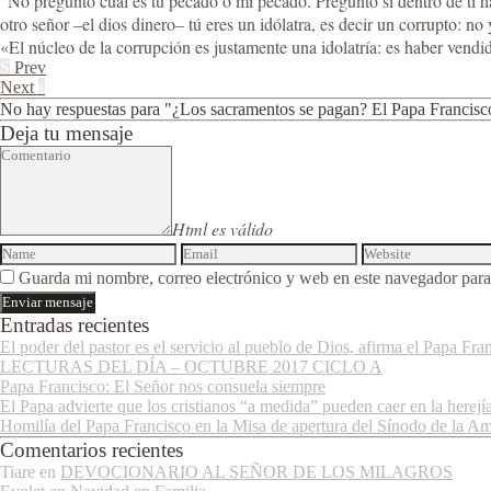
“No pregunto cuál es tu pecado o mi pecado. Pregunto si dentro de ti ha
otro señor –el dios dinero– tú eres un idólatra, es decir un corrupto: no
«El núcleo de la corrupción es justamente una idolatría: es haber vendido
S
Prev
Next
s
No hay respuestas para "¿Los sacramentos se pagan? El Papa Francisco
Deja tu mensaje
Html es válido
Guarda mi nombre, correo electrónico y web en este navegador para
Entradas recientes
El poder del pastor es el servicio al pueblo de Dios, afirma el Papa Fra
LECTURAS DEL DÍA – OCTUBRE 2017 CICLO A
Papa Francisco: El Señor nos consuela siempre
El Papa advierte que los cristianos “a medida” pueden caer en la herejí
Homilía del Papa Francisco en la Misa de apertura del Sínodo de la A
Comentarios recientes
Tiare
en
DEVOCIONARIO AL SEÑOR DE LOS MILAGROS