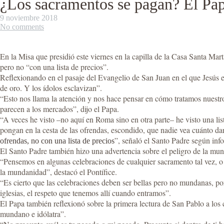
¿Los sacramentos se pagan? El Pap
9 noviembre 2018
No comments
En la Misa que presidió este viernes en la capilla de la Casa Santa Mart
pero no “con una lista de precios”.
Reflexionando en el pasaje del Evangelio de San Juan en el que Jesús ex
de oro. Y los ídolos esclavizan”.
“Esto nos llama la atención y nos hace pensar en cómo tratamos nuestros
parecen a los mercados”, dijo el Papa.
“A veces he visto –no aquí en Roma sino en otra parte– he visto una lis
pongan en la cesta de las ofrendas, escondido, que nadie vea cuánto dan
”, señaló el Santo Padre según in
ofrendas, no con una lista de precios
El Santo Padre también hizo una advertencia sobre el peligro de la mund
“Pensemos en algunas celebraciones de cualquier sacramento tal vez, o 
la mundanidad”, destacó el Pontífice.
“Es cierto que las celebraciones deben ser bellas pero no mundanas, po
iglesias, el respeto que tenemos allí cuando entramos”.
El Papa también reflexionó sobre la primera lectura de San Pablo a los
mundano e idólatra”.