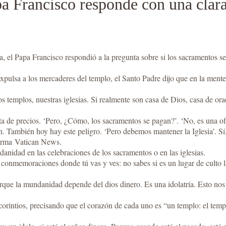
a Francisco responde con una clara
a, el Papa Francisco respondió a la pregunta sobre si los sacramentos se 
pulsa a los mercaderes del templo, el Santo Padre dijo que en la mente 
 templos, nuestras iglesias. Si realmente son casa de Dios, casa de orac
ta de precios. ‘Pero, ¿Cómo, los sacramentos se pagan?’. ‘No, es una of
. También hoy hay este peligro. ‘Pero debemos mantener la Iglesia’. Sí, 
forma Vatican News.
anidad en las celebraciones de los sacramentos o en las iglesias.
conmemoraciones donde tú vas y ves: no sabes si es un lugar de culto l
rque la mundanidad depende del dios dinero. Es una idolatría. Esto nos
 corintios, precisando que el corazón de cada uno es “un templo: el tem