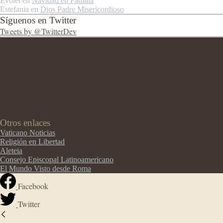
Evolet
en
Navidad en Familia
Estefania
en
Dios Padre Misericordioso
Síguenos en Twitter
Tweets by @TwitterDev
Otros enlaces
Vaticano Noticias
Religión en Libertad
Aleteia
Consejo Episcopal Latinoamericano
El Mundo Visto desde Roma
Facebook
Twitter