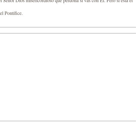
el Señor Dios misericordioso que perdona si vas con Él. Pero si está el
el Pontífice.