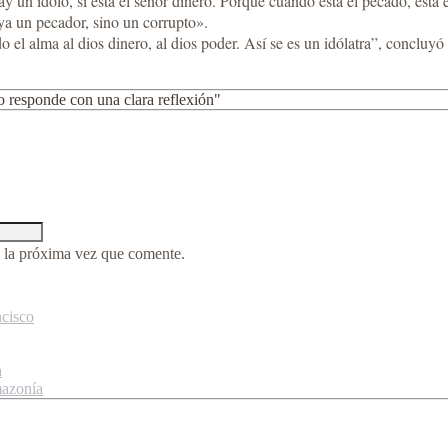
y un ídolo, si está el señor dinero. Porque cuando está el pecado, está 
 ya un pecador, sino un corrupto».
 el alma al dios dinero, al dios poder. Así se es un idólatra”, concluyó 
 responde con una clara reflexión"
 la próxima vez que comente.
ncisco
a
mazonía