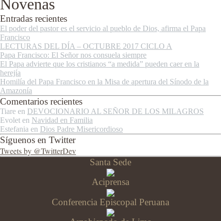
Novenas
Entradas recientes
El poder del pastor es el servicio al pueblo de Dios, afirma el Papa
Francisco
LECTURAS DEL DÍA – OCTUBRE 2017 CICLO A
Papa Francisco: El Señor nos consuela siempre
El Papa advierte que los cristianos “a medida” pueden caer en la
herejía
Homilía del Papa Francisco en la Misa de apertura del Sínodo de la
Amazonía
Comentarios recientes
Tiare
en
DEVOCIONARIO AL SEÑOR DE LOS MILAGROS
Evolet
en
Navidad en Familia
Estefania
en
Dios Padre Misericordioso
Síguenos en Twitter
Tweets by @TwitterDev
Santa Sede
Aciprensa
Conferencia Episcopal Peruana