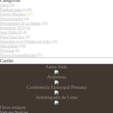
Categorías
Otros
(8)
Publicaciones
(145)
Correo Mariano
(83)
Devocionarios
(6)
Documentos de la Iglesia
(19)
Benedicto XVI
(4)
Juan Pablo II
(4)
Papa Francisco
(9)
Jesucristo es el Primero en todo
(10)
Miscelánea
(10)
Novenas
(8)
Nueva Evangelización
(7)
Carrito
Santa Sede
Aciprensa
Conferencia Episcopal Peruana
Arzobispado de Lima
Otros enlaces
Vaticano Noticias