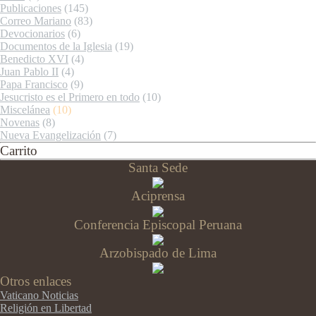
Publicaciones
(145)
Correo Mariano
(83)
Devocionarios
(6)
Documentos de la Iglesia
(19)
Benedicto XVI
(4)
Juan Pablo II
(4)
Papa Francisco
(9)
Jesucristo es el Primero en todo
(10)
Miscelánea
(10)
Novenas
(8)
Nueva Evangelización
(7)
Carrito
Santa Sede
Aciprensa
Conferencia Episcopal Peruana
Arzobispado de Lima
Otros enlaces
Vaticano Noticias
Religión en Libertad