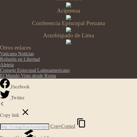
Aciprensa
Conferencia Episcopal Peruana
Arzobispado de Lima
Otros enlaces
Vaticano Noticias
Religión en Libertad
Aleteia
Consejo Episcopal Latinoamericano
El Mundo Visto desde Roma
Facebook
Twitter
Copy link
Copy
Copied