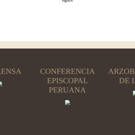
RENSA
CONFERENCIA
ARZOB
EPISCOPAL
DE 
PERUANA