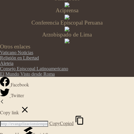
Aciprensa
Conferencia Episcopal Peruana
Arzobispado de Lima
Otros enlaces
Vaticano Noticias
Religión en Libertad
Aleteia
Consejo Episcopal Latinoamericano
El Mundo Visto desde Roma
Facebook
Twitter
Copy link
Copy
Copied