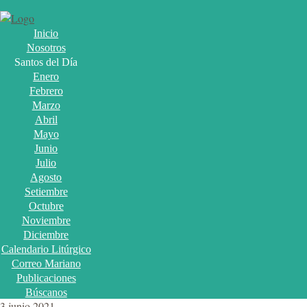
Inicio
Nosotros
Santos del Día
Enero
Febrero
Marzo
Abril
Mayo
Junio
Julio
Agosto
Setiembre
Octubre
Noviembre
Diciembre
Calendario Litúrgico
Correo Mariano
Publicaciones
Búscanos
3 junio 2021