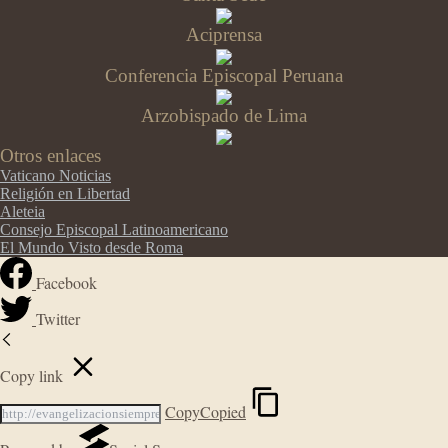
Aciprensa
Conferencia Episcopal Peruana
Arzobispado de Lima
Otros enlaces
Vaticano Noticias
Religión en Libertad
Aleteia
Consejo Episcopal Latinoamericano
El Mundo Visto desde Roma
Facebook
Twitter
Copy link
Copy
Copied