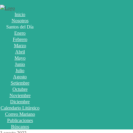
Inicio
Nosotros
Santos del Día
Enero
Febrero
Marzo
Abril
Mayo
Junio
Julio
Agosto
Setiembre
Octubre
Noviembre
Diciembre
Calendario Litúrgico
Correo Mariano
Publicaciones
Búscanos
3 agosto 2022