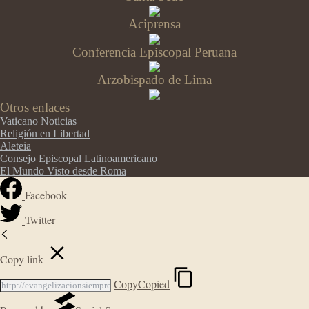
Aciprensa
Conferencia Episcopal Peruana
Arzobispado de Lima
Otros enlaces
Vaticano Noticias
Religión en Libertad
Aleteia
Consejo Episcopal Latinoamericano
El Mundo Visto desde Roma
Facebook
Twitter
Copy link
Copy
Copied