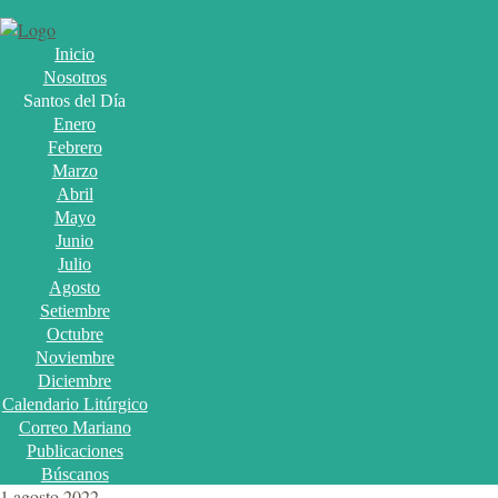
Inicio
Nosotros
Santos del Día
Enero
Febrero
Marzo
Abril
Mayo
Junio
Julio
Agosto
Setiembre
Octubre
Noviembre
Diciembre
Calendario Litúrgico
Correo Mariano
Publicaciones
Búscanos
1 agosto 2022