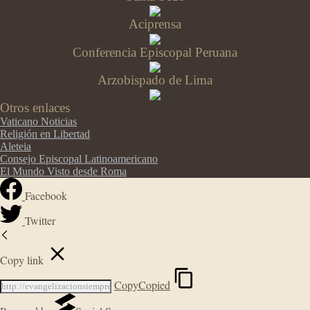
Aciprensa
Conferencia Episcopal Peruana
Arzobispado de Lima
Otros enlaces
Vaticano Noticias
Religión en Libertad
Aleteia
Consejo Episcopal Latinoamericano
El Mundo Visto desde Roma
Facebook
Twitter
Copy link
Copy
Copied