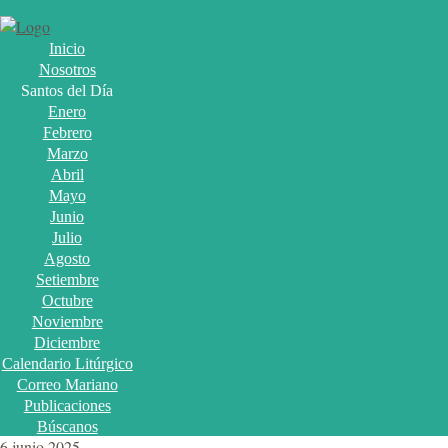
Inicio
Nosotros
Santos del Día
Enero
Febrero
Marzo
Abril
Mayo
Junio
Julio
Agosto
Setiembre
Octubre
Noviembre
Diciembre
Calendario Litúrgico
Correo Mariano
Publicaciones
Búscanos
6 junio 2025