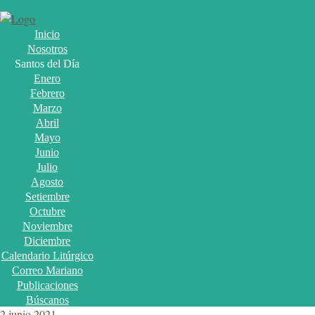
Inicio
Nosotros
Santos del Día
Enero
Febrero
Marzo
Abril
Mayo
Junio
Julio
Agosto
Setiembre
Octubre
Noviembre
Diciembre
Calendario Litúrgico
Correo Mariano
Publicaciones
Búscanos
2 junio 2021