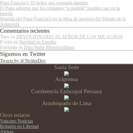
Papa Francisco: El Señor nos consuela siempre
El Papa advierte que los cristianos “a medida” pueden caer en la
herejía
Homilía del Papa Francisco en la Misa de apertura del Sínodo de la
Amazonía
Comentarios recientes
Tiare
en
DEVOCIONARIO AL SEÑOR DE LOS MILAGROS
Evolet
en
Navidad en Familia
Estefania
en
Dios Padre Misericordioso
Síguenos en Twitter
Tweets by @TwitterDev
Santa Sede
Aciprensa
Conferencia Episcopal Peruana
Arzobispado de Lima
Otros enlaces
Vaticano Noticias
Religión en Libertad
Aleteia