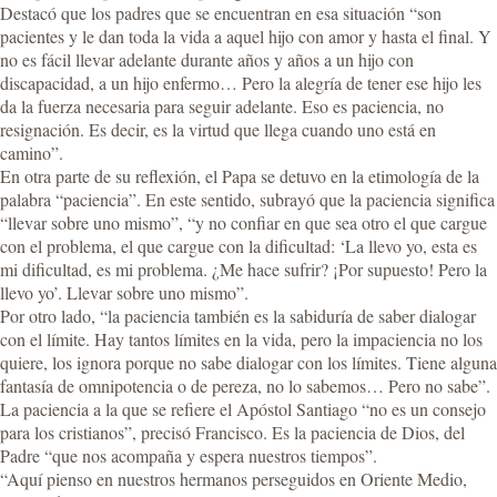
Destacó que los padres que se encuentran en esa situación “son
pacientes y le dan toda la vida a aquel hijo con amor y hasta el final. Y
no es fácil llevar adelante durante años y años a un hijo con
discapacidad, a un hijo enfermo… Pero la alegría de tener ese hijo les
da la fuerza necesaria para seguir adelante. Eso es paciencia, no
resignación. Es decir, es la virtud que llega cuando uno está en
camino”.
En otra parte de su reflexión, el Papa se detuvo en la etimología de la
palabra “paciencia”. En este sentido, subrayó que la paciencia significa
“llevar sobre uno mismo”, “y no confiar en que sea otro el que cargue
con el problema, el que cargue con la dificultad: ‘La llevo yo, esta es
mi dificultad, es mi problema. ¿Me hace sufrir? ¡Por supuesto! Pero la
llevo yo’. Llevar sobre uno mismo”.
Por otro lado, “la paciencia también es la sabiduría de saber dialogar
con el límite. Hay tantos límites en la vida, pero la impaciencia no los
quiere, los ignora porque no sabe dialogar con los límites. Tiene alguna
fantasía de omnipotencia o de pereza, no lo sabemos… Pero no sabe”.
La paciencia a la que se refiere el Apóstol Santiago “no es un consejo
para los cristianos”, precisó Francisco. Es la paciencia de Dios, del
Padre “que nos acompaña y espera nuestros tiempos”.
“Aquí pienso en nuestros hermanos perseguidos en Oriente Medio,