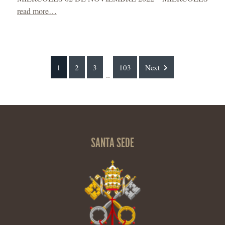
read more…
1
2
3
103
Next
..
SANTA SEDE