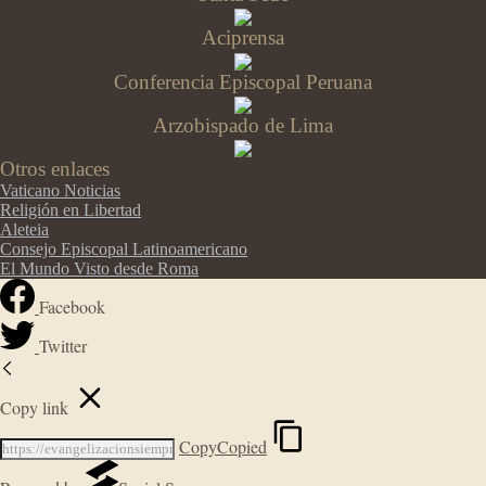
Aciprensa
Conferencia Episcopal Peruana
Arzobispado de Lima
Otros enlaces
Vaticano Noticias
Religión en Libertad
Aleteia
Consejo Episcopal Latinoamericano
El Mundo Visto desde Roma
Facebook
Twitter
Copy link
Copy
Copied