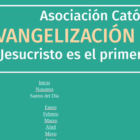
Inicio
Nosotros
Santos del Día
Enero
Febrero
Marzo
Abril
Mayo