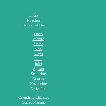
Inicio
Nosotros
Santos del Día
Enero
Febrero
Marzo
Abril
Mayo
Junio
Julio
Agosto
Setiembre
Octubre
Noviembre
Diciembre
Calendario Litúrgico
Correo Mariano