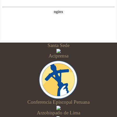
Santa Sede
Aciprensa
Conferencia Episcopal Peruana
Arzobispado de Lima