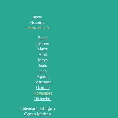
Inicio
Nosotros
Santos del Día
Enero
Febrero
Marzo
Abril
Mayo
Junio
Julio
Agosto
Setiembre
Octubre
Noviembre
Diciembre
Calendario Litúrgico
Correo Mariano