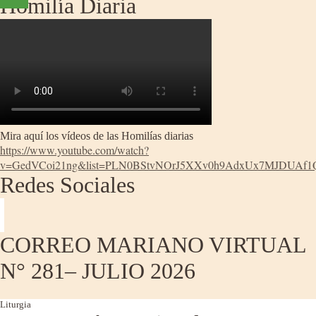
Homilía Diaria
Mira aquí los vídeos de las Homilías diarias
https://www.youtube.com/watch?
v=GedVCoi21ng&list=PLN0BStvNOrJ5XXv0h9AdxUx7MJDUAf1
Redes Sociales
CORREO MARIANO VIRTUAL
N° 281– JULIO 2026
Liturgia