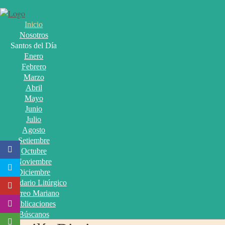
Inicio
Nosotros
Santos del Día
Enero
Febrero
Marzo
Abril
Mayo
Junio
Julio
Agosto
Setiembre
Octubre
Noviembre
Diciembre
Calendario Litúrgico
Correo Mariano
Publicaciones
Búscanos