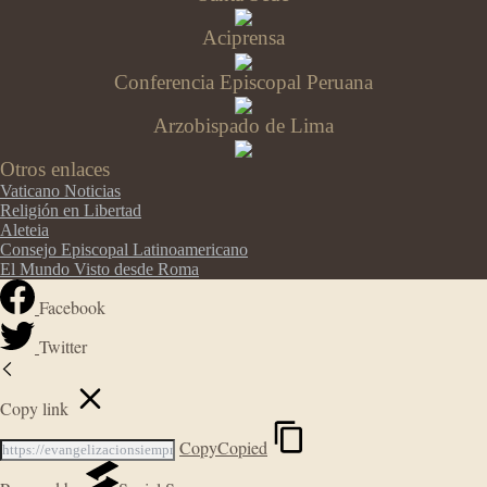
Aciprensa
Conferencia Episcopal Peruana
Arzobispado de Lima
Otros enlaces
Vaticano Noticias
Religión en Libertad
Aleteia
Consejo Episcopal Latinoamericano
El Mundo Visto desde Roma
Facebook
Twitter
Copy link
Copy
Copied