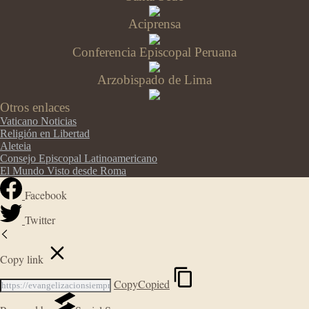
Aciprensa
Conferencia Episcopal Peruana
Arzobispado de Lima
Otros enlaces
Vaticano Noticias
Religión en Libertad
Aleteia
Consejo Episcopal Latinoamericano
El Mundo Visto desde Roma
Facebook
Twitter
Copy link
Copy
Copied