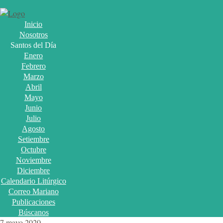
Inicio
Nosotros
Santos del Día
Enero
Febrero
Marzo
Abril
Mayo
Junio
Julio
Agosto
Setiembre
Octubre
Noviembre
Diciembre
Calendario Litúrgico
Correo Mariano
Publicaciones
Búscanos
7 mayo 2020