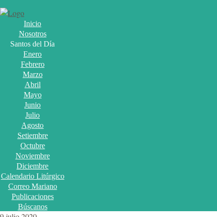
Inicio
Nosotros
Santos del Día
Enero
Febrero
Marzo
Abril
Mayo
Junio
Julio
Agosto
Setiembre
Octubre
Noviembre
Diciembre
Calendario Litúrgico
Correo Mariano
Publicaciones
Búscanos
9 julio 2020