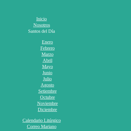
Inicio
Nosotros
Santos del Día
Enero
Febrero
Marzo
Abril
Mayo
Junio
Julio
Agosto
Setiembre
Octubre
Noviembre
Diciembre
Calendario Litúrgico
Correo Mariano