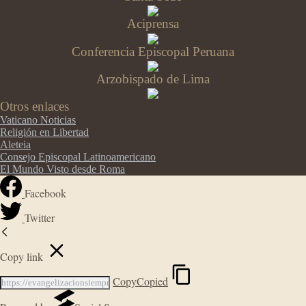
Aciprensa
Conferencia Episcopal Peruana
Arzobispado de Lima
Otros enlaces
Vaticano Noticias
Religión en Libertad
Aleteia
Consejo Episcopal Latinoamericano
El Mundo Visto desde Roma
Facebook
Twitter
Copy link
Copy
Copied