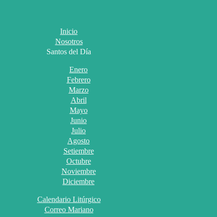
Inicio
Nosotros
Santos del Día
Enero
Febrero
Marzo
Abril
Mayo
Junio
Julio
Agosto
Setiembre
Octubre
Noviembre
Diciembre
Calendario Litúrgico
Correo Mariano