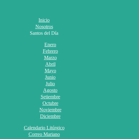
Inicio
Nosotros
Santos del Día
Enero
Febrero
Marzo
Abril
Mayo
Junio
Julio
Agosto
Setiembre
Octubre
Noviembre
Diciembre
Calendario Litúrgico
Correo Mariano