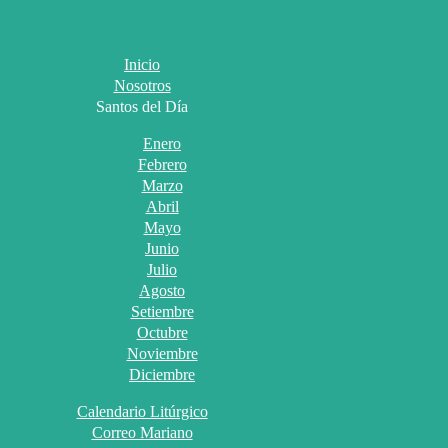
Inicio
Nosotros
Santos del Día
Enero
Febrero
Marzo
Abril
Mayo
Junio
Julio
Agosto
Setiembre
Octubre
Noviembre
Diciembre
Calendario Litúrgico
Correo Mariano