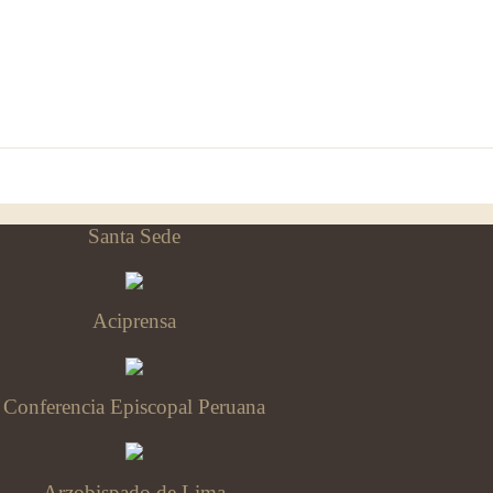
Santa Sede
Aciprensa
Conferencia Episcopal Peruana
Arzobispado de Lima