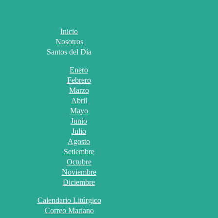
Inicio
Nosotros
Santos del Día
Enero
Febrero
Marzo
Abril
Mayo
Junio
Julio
Agosto
Setiembre
Octubre
Noviembre
Diciembre
Calendario Litúrgico
Correo Mariano