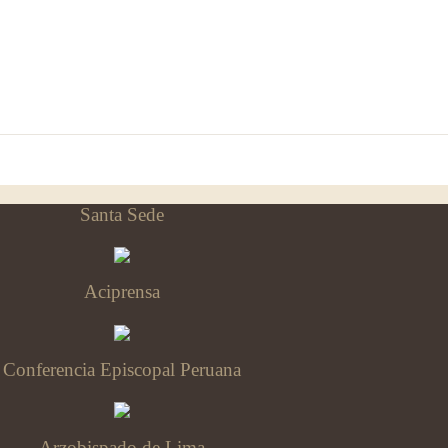
Santa Sede
Aciprensa
Conferencia Episcopal Peruana
Arzobispado de Lima