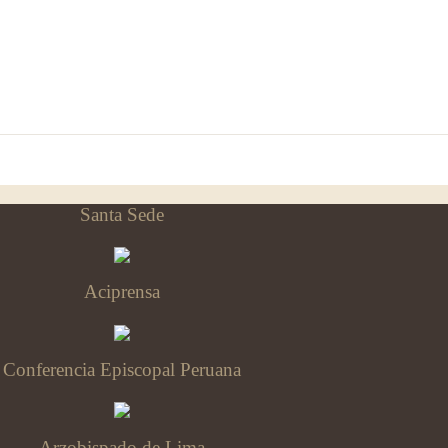
Santa Sede
Aciprensa
Conferencia Episcopal Peruana
Arzobispado de Lima