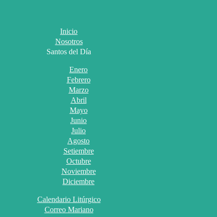
Inicio
Nosotros
Santos del Día
Enero
Febrero
Marzo
Abril
Mayo
Junio
Julio
Agosto
Setiembre
Octubre
Noviembre
Diciembre
Calendario Litúrgico
Correo Mariano