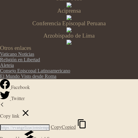
Aciprensa
Conferencia Episcopal Peruana
Arzobispado de Lima
Otros enlaces
Vaticano Noticias
Religión en Libertad
Aleteia
Consejo Episcopal Latinoamericano
El Mundo Visto desde Roma
Facebook
Twitter
Copy link
Copy
Copied