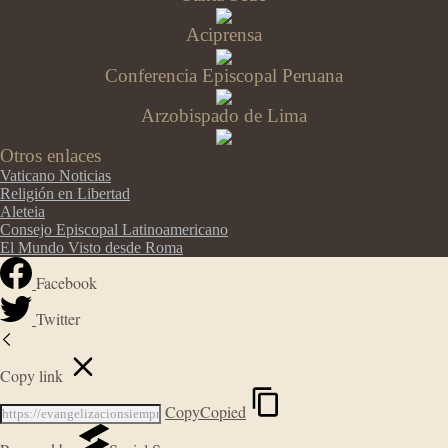
Aciprensa
Conferencia Episcopal Peruana
Arzobispado de Lima
Otros enlaces
Vaticano Noticias
Religión en Libertad
Aleteia
Consejo Episcopal Latinoamericano
El Mundo Visto desde Roma
Facebook
Twitter
Copy link
Copy
Copied