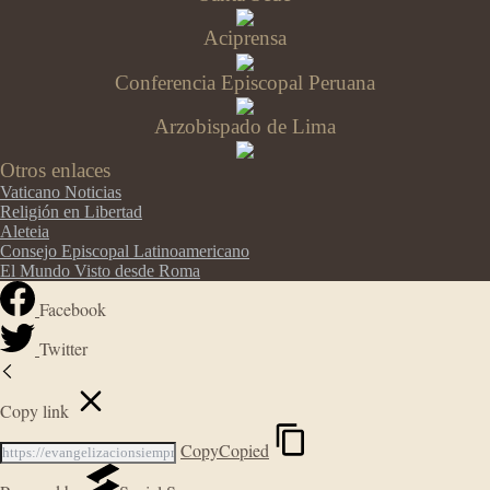
Aciprensa
Conferencia Episcopal Peruana
Arzobispado de Lima
Otros enlaces
Vaticano Noticias
Religión en Libertad
Aleteia
Consejo Episcopal Latinoamericano
El Mundo Visto desde Roma
Facebook
Twitter
Copy link
Copy
Copied