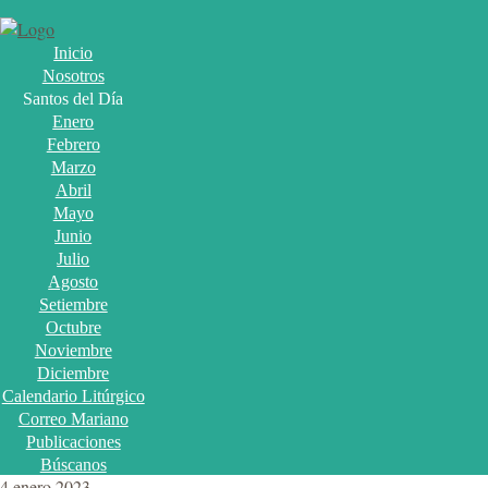
Inicio
Nosotros
Santos del Día
Enero
Febrero
Marzo
Abril
Mayo
Junio
Julio
Agosto
Setiembre
Octubre
Noviembre
Diciembre
Calendario Litúrgico
Correo Mariano
Publicaciones
Búscanos
4 enero 2023