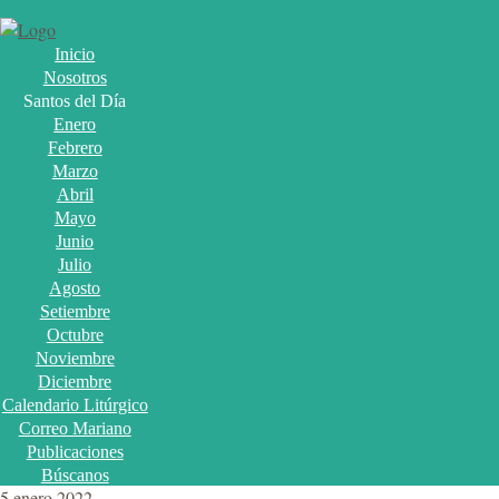
Inicio
Nosotros
Santos del Día
Enero
Febrero
Marzo
Abril
Mayo
Junio
Julio
Agosto
Setiembre
Octubre
Noviembre
Diciembre
Calendario Litúrgico
Correo Mariano
Publicaciones
Búscanos
5 enero 2022