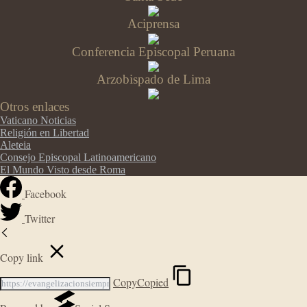
Aciprensa
Conferencia Episcopal Peruana
Arzobispado de Lima
Otros enlaces
Vaticano Noticias
Religión en Libertad
Aleteia
Consejo Episcopal Latinoamericano
El Mundo Visto desde Roma
Facebook
Twitter
Copy link
Copy
Copied