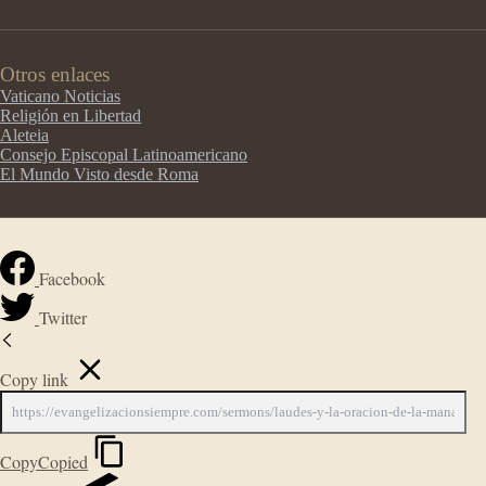
Otros enlaces
Vaticano Noticias
Religión en Libertad
Aleteia
Consejo Episcopal Latinoamericano
El Mundo Visto desde Roma
Facebook
Twitter
Copy link
Copy
Copied