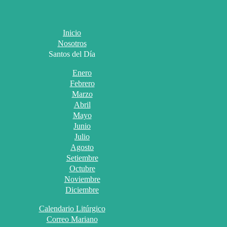
Inicio
Nosotros
Santos del Día
Enero
Febrero
Marzo
Abril
Mayo
Junio
Julio
Agosto
Setiembre
Octubre
Noviembre
Diciembre
Calendario Litúrgico
Correo Mariano