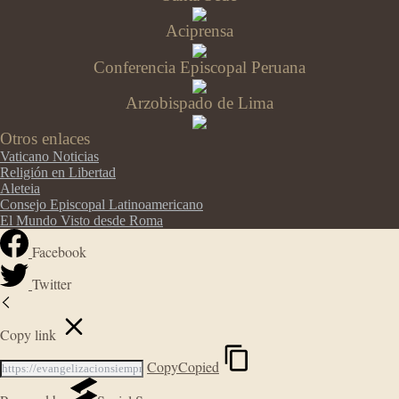
Aciprensa
Conferencia Episcopal Peruana
Arzobispado de Lima
Otros enlaces
Vaticano Noticias
Religión en Libertad
Aleteia
Consejo Episcopal Latinoamericano
El Mundo Visto desde Roma
Facebook
Twitter
Copy link
Copy
Copied