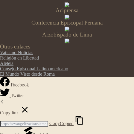
Aciprensa
Conferencia Episcopal Peruana
Arzobispado de Lima
Otros enlaces
Vaticano Noticias
Religión en Libertad
Aleteia
Consejo Episcopal Latinoamericano
El Mundo Visto desde Roma
Facebook
Twitter
Copy link
Copy
Copied