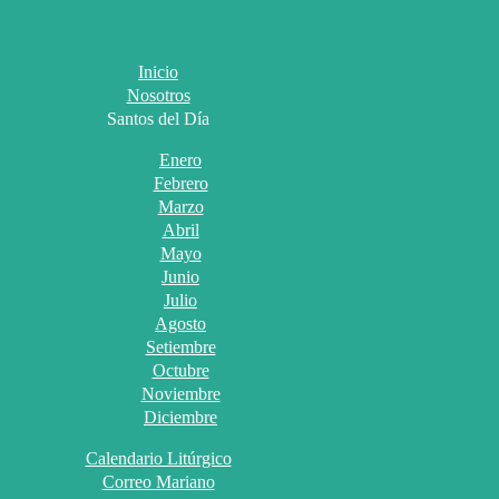
Inicio
Nosotros
Santos del Día
Enero
Febrero
Marzo
Abril
Mayo
Junio
Julio
Agosto
Setiembre
Octubre
Noviembre
Diciembre
Calendario Litúrgico
Correo Mariano