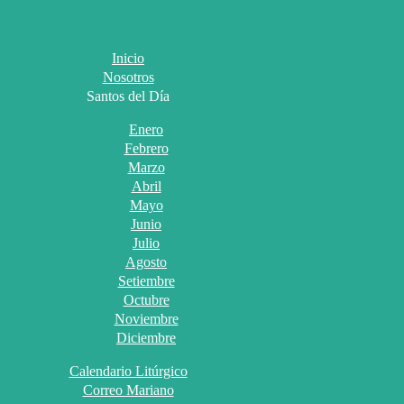
Inicio
Nosotros
Santos del Día
Enero
Febrero
Marzo
Abril
Mayo
Junio
Julio
Agosto
Setiembre
Octubre
Noviembre
Diciembre
Calendario Litúrgico
Correo Mariano