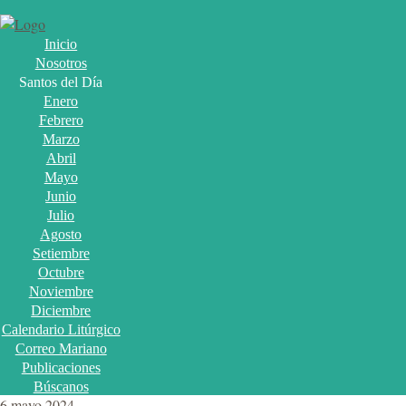
Inicio
Nosotros
Santos del Día
Enero
Febrero
Marzo
Abril
Mayo
Junio
Julio
Agosto
Setiembre
Octubre
Noviembre
Diciembre
Calendario Litúrgico
Correo Mariano
Publicaciones
Búscanos
6 mayo 2024