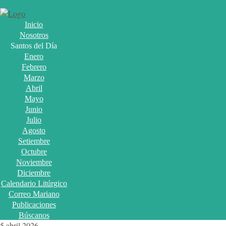
Inicio
Nosotros
Santos del Día
Enero
Febrero
Marzo
Abril
Mayo
Junio
Julio
Agosto
Setiembre
Octubre
Noviembre
Diciembre
Calendario Litúrgico
Correo Mariano
Publicaciones
Búscanos
5 abril 2026