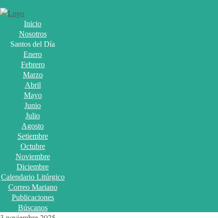
Inicio
Nosotros
Santos del Día
Enero
Febrero
Marzo
Abril
Mayo
Junio
Julio
Agosto
Setiembre
Octubre
Noviembre
Diciembre
Calendario Litúrgico
Correo Mariano
Publicaciones
Búscanos
3 noviembre 2025