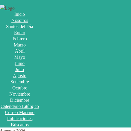
Inicio
Nosotros
Santos del Día
Enero
Febrero
Marzo
Abril
Mayo
Junio
Julio
Agosto
Setiembre
Octubre
Noviembre
Diciembre
Calendario Litúrgico
Correo Mariano
Publicaciones
Búscanos
4 marzo 2026