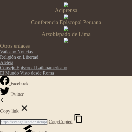
Aciprensa
Conferencia Episcopal Peruana
Arzobispado de Lima
Otros enlaces
Vaticano Noticias
Religión en Libertad
Aleteia
Consejo Episcopal Latinoamericano
El Mundo Visto desde Roma
Facebook
Twitter
Copy link
Copy
Copied