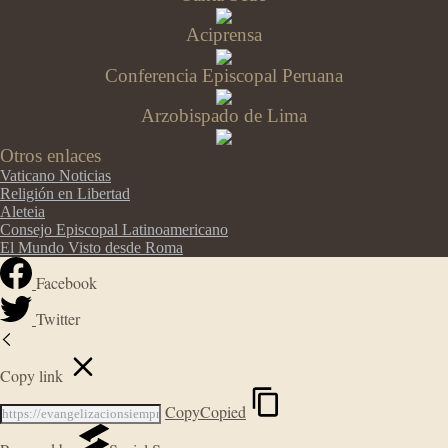
Aciprensa
Conferencia Episcopal Peruana
Arzobispado de Lima
Otros enlaces
Vaticano Noticias
Religión en Libertad
Aleteia
Consejo Episcopal Latinoamericano
El Mundo Visto desde Roma
Facebook
Twitter
Copy link
Copy
Copied