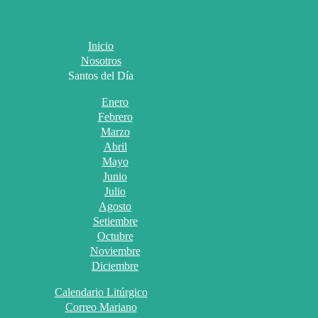
Inicio
Nosotros
Santos del Día
Enero
Febrero
Marzo
Abril
Mayo
Junio
Julio
Agosto
Setiembre
Octubre
Noviembre
Diciembre
Calendario Litúrgico
Correo Mariano